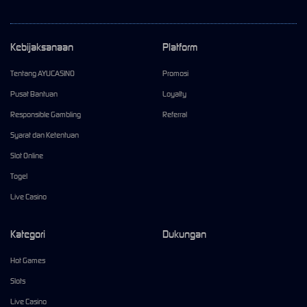
Kebijaksanaan
Platform
Tentang AYUCASINO
Promosi
Pusat Bantuan
Loyalty
Responsible Gambling
Referral
Syarat dan Ketentuan
Slot Online
Togel
Live Casino
Kategori
Dukungan
Hot Games
Slots
Live Casino