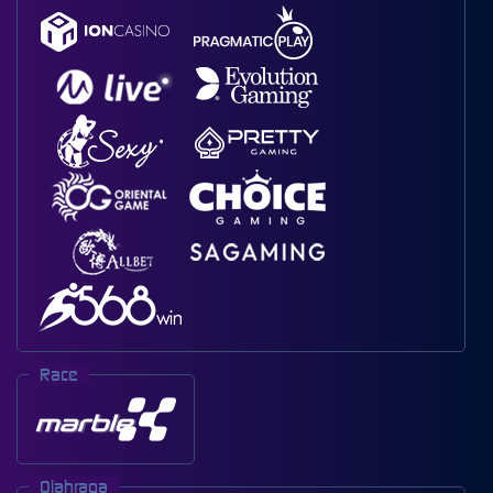
Race
Olahraga