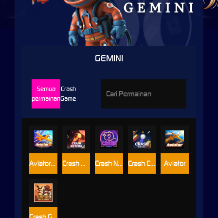
GEMINI
Semua
Crash
permainan
Game
Aviator2-Sky Elite
Crash Meteor
Crash Neon
Crash Classic
Aviator
Crash Gold Rush