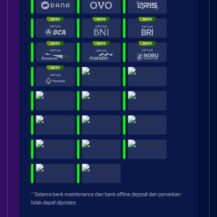
* Selama bank maintenance dan bank offline deposit dan penarikan
tidak dapat diproses