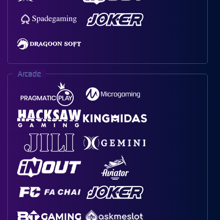
Arcade