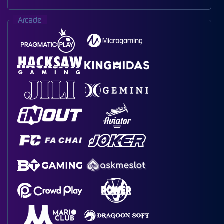
Arcade