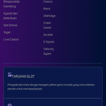
Responsible
Casino
Gambling
Race
Syarat dan
Olahraga
Ketentuan
Crash
Slot Online
Game
Togel
Arcade
Live Casino
E-Sports
Sabung
Ayam
TARUHAN SLOT
Penyedia slot online dengan beragam pilihan game menarik yang memudahkan
pemain untuk mencapai jackpot