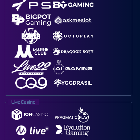
Live Casino