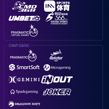
Crash Game