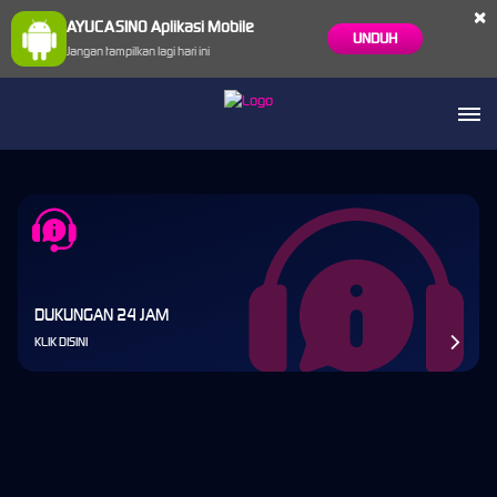
×
AYUCASINO Aplikasi Mobile
UNDUH
Jangan tampilkan lagi hari ini
DUKUNGAN 24 JAM
KLIK DISINI