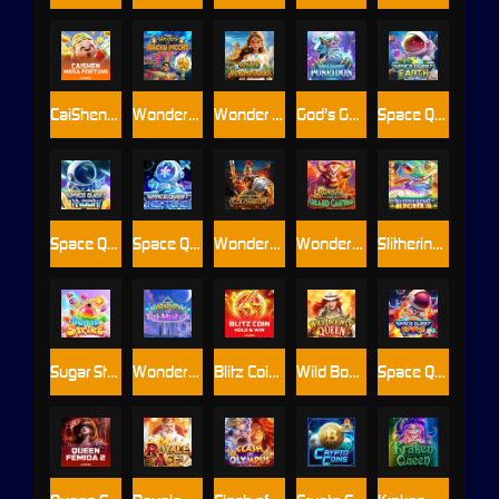
CaiShen Mega Fortune
Wonders of Machu Picchu
Wonder of Hanging Garden
God's Gambit: Poseidon
Space Quest: Earth
Space Quest: Moon
Space Quest: Neptune
Wonders of Colosseum
Wonders of Grand Canyon
Slithering Riches
Sugar Strike
Wonders of Taj Mahal
Blitz Coin: Hold & Win
Wild Bounty Queen
Space Quest: Mars