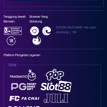
Tanggung Jawab
Browser Yang
Bermain
Didukung
©2026 AYUCASINO. Hak cipta
dilindungi | 18+
Platform Penyedia Layanan
Slots