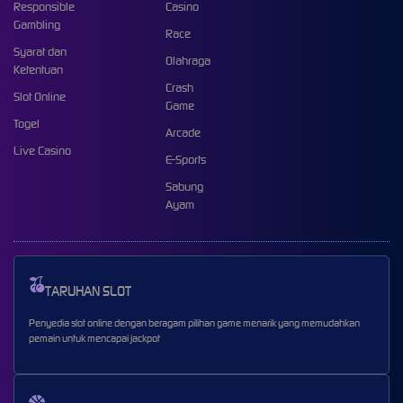
Responsible
Casino
Gambling
Race
Syarat dan
Olahraga
Ketentuan
Crash
Slot Online
Game
Togel
Arcade
Live Casino
E-Sports
Sabung
Ayam
TARUHAN SLOT
Penyedia slot online dengan beragam pilihan game menarik yang memudahkan
pemain untuk mencapai jackpot