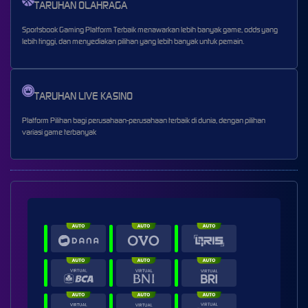
TARUHAN OLAHRAGA
Sportsbook Gaming Platform Terbaik menawarkan lebih banyak game, odds yang
lebih tinggi, dan menyediakan pilihan yang lebih banyak untuk pemain.
TARUHAN LIVE KASINO
Platform Pilihan bagi perusahaan-perusahaan terbaik di dunia, dengan pilihan
variasi game terbanyak