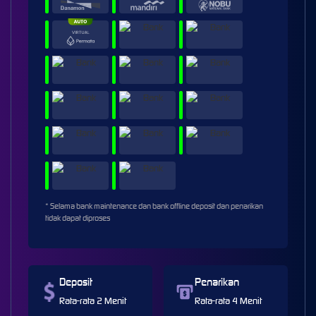
* Selama bank maintenance dan bank offline deposit dan penarikan
tidak dapat diproses
Deposit
Penarikan
Rata-rata 2 Menit
Rata-rata 4 Menit