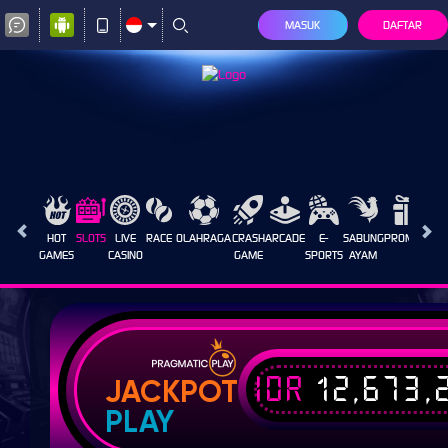
MASUK
DAFTAR
HOT
SLOTS
LIVE
RACE
OLAHRAGA
CRASH
ARCADE
E-
SABUNG
PROMOSI
GAMES
CASINO
GAME
SPORTS
AYAM
IDR
12,673,
JACKPOT
PLAY