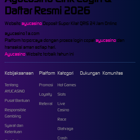
Daftar Resmi 2026
Website
ayucasino
Deposit Super Kilat QRIS 24 Jam Online
ayucasino1a.com
Platform terpercaya dengan proses login cepat
ayucasino
dan
transaksi aman setiap hari.
Ayucasino
Website terbaik tahun ini
Kebijaksanaan
Platform
Kategori
Dukungan
Komunitas
Tentang
Promosi
Hot Games
AYUCASINO
Loyalty
Slots
Pusat Bantuan
Referral
Live
Responsible
Casino
Gambling
Race
Syarat dan
Olahraga
Ketentuan
Crash