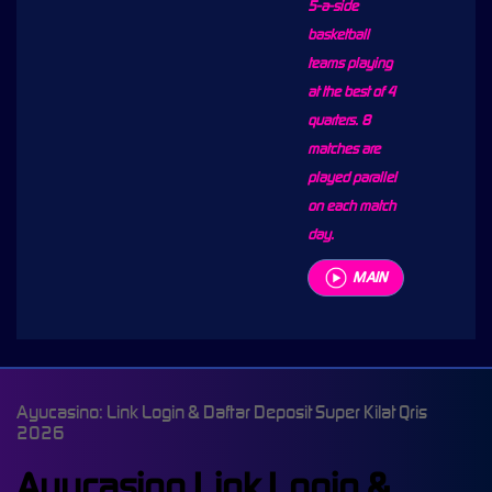
5-a-side
basketball
teams playing
at the best of 4
quarters. 8
matches are
played parallel
on each match
day.
MAIN
Ayucasino: Link Login & Daftar Deposit Super Kilat Qris
2026
Ayucasino Link Login &