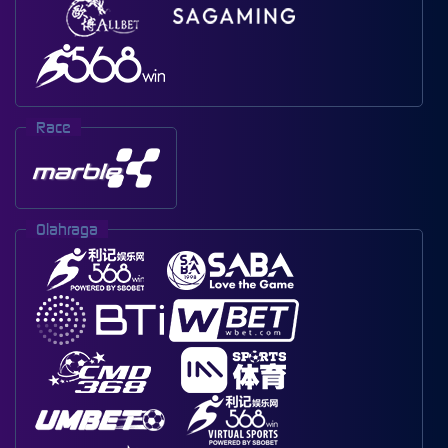
Race
Olahraga