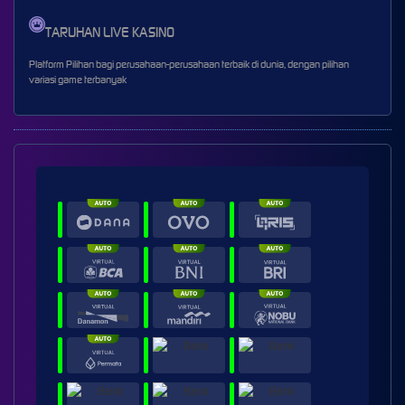
TARUHAN LIVE KASINO
Platform Pilihan bagi perusahaan-perusahaan terbaik di dunia, dengan pilihan
variasi game terbanyak