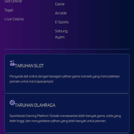
Slot Online
Game
Togel
Arcade
Live Casino
E-Sports
Sabung
Ayam
TARUHAN SLOT
Penyedia slot online dengan beragam pilihan game menarik yang memudahkan
pemain untuk mencapai jackpot
TARUHAN OLAHRAGA
Sportsbook Gaming Platform Terbaik menawarkan lebih banyak game, odds yang
lebih tinggi, dan menyediakan pilihan yang lebih banyak untuk pemain.