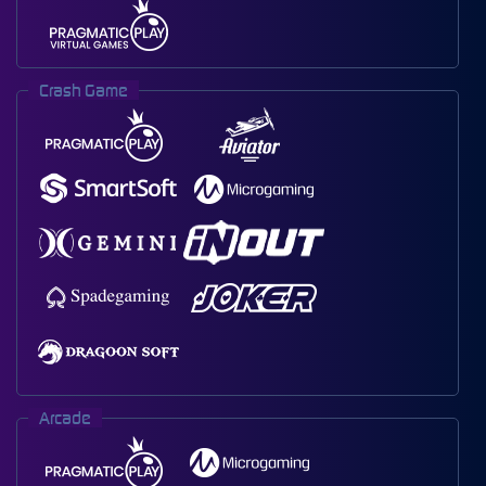
Crash Game
Arcade