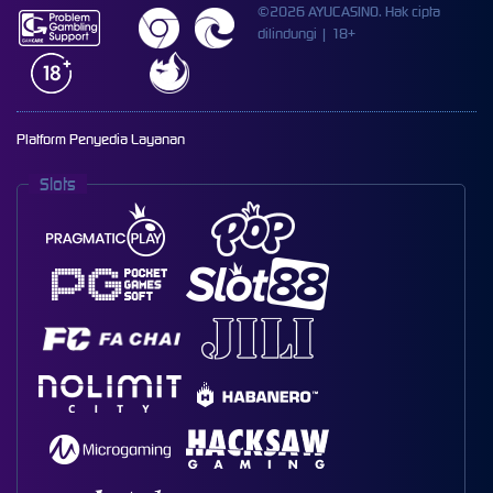
©2026 AYUCASINO. Hak cipta
dilindungi | 18+
Platform Penyedia Layanan
Slots