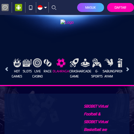
MASUK
DAFTAR
HOT
SLOTS
LIVE
RACE
OLAHRAGA
CRASH
ARCADE
E-
SABUNG
PROMOSI
GAMES
CASINO
GAME
SPORTS
AYAM
SBOBET Virtual
Football &
SBOBET Virtual
Basketball are