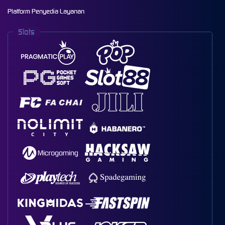
Platform Penyedia Layanan
Slots