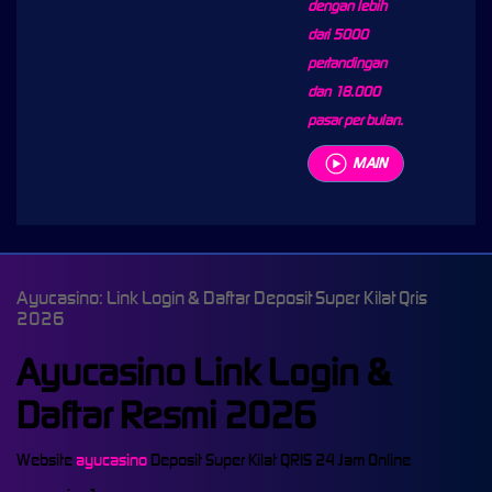
dengan lebih
dari 5000
pertandingan
dan 18.000
pasar per bulan.
MAIN
Ayucasino: Link Login & Daftar Deposit Super Kilat Qris
2026
Ayucasino Link Login &
Daftar Resmi 2026
Website
ayucasino
Deposit Super Kilat QRIS 24 Jam Online