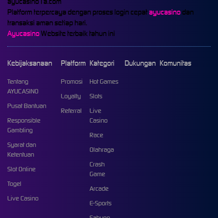
ayucasino1a.com
Platform terpercaya dengan proses login cepat
ayucasino
dan
transaksi aman setiap hari.
Ayucasino
Website terbaik tahun ini
Kebijaksanaan
Platform
Kategori
Dukungan
Komunitas
Tentang
Promosi
Hot Games
AYUCASINO
Loyalty
Slots
Pusat Bantuan
Referral
Live
Responsible
Casino
Gambling
Race
Syarat dan
Olahraga
Ketentuan
Crash
Slot Online
Game
Togel
Arcade
Live Casino
E-Sports
Sabung