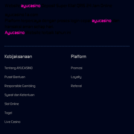
Website
ayucasino
Deposit Super Kilat QRIS 24 Jam Online
ayucasino1a.com
Platform terpercaya dengan proses login cepat
ayucasino
dan
transaksi aman setiap hari.
Ayucasino
Website terbaik tahun ini
Kebijaksanaan
Platform
Tentang AYUCASINO
Promosi
Pusat Bantuan
Loyalty
Responsible Gambling
Referral
Syarat dan Ketentuan
Slot Online
Togel
Live Casino