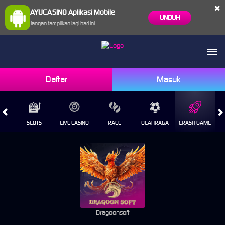
×
AYUCASINO Aplikasi Mobile
UNDUH
Jangan tampilkan lagi hari ini
Daftar
Masuk
MES
SLOTS
LIVE CASINO
RACE
OLAHRAGA
CRASH GAME
Dragoonsoft