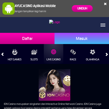
×
AYUCASINO Aplikasi Mobile
UNDUH
Jangan tampilkan lagi hari ini
Daftar
Masuk
HOT GAMES
SLOTS
LIVE CASINO
RACE
OLAHRAGA
CRA
ION Casino merupakan singkatan dari Interactive Online Network Casino. ION Casino juga
adalah pelopor live kasino daring interaktif pertama yang bisa dimainkan secara