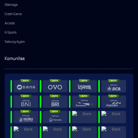
Olahraga
Crash Game
Arcade
E-Sports
Sabung Ayam
Komunitas