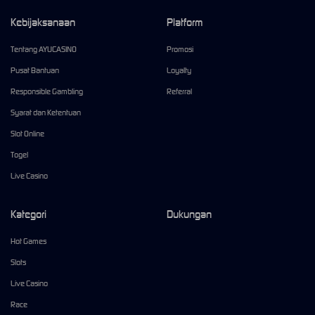
Kebijaksanaan
Platform
Tentang AYUCASINO
Promosi
Pusat Bantuan
Loyalty
Responsible Gambling
Referral
Syarat dan Ketentuan
Slot Online
Togel
Live Casino
Kategori
Dukungan
Hot Games
Slots
Live Casino
Race