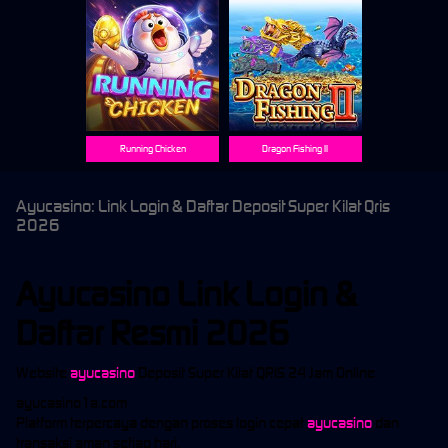
Running Chicken
Dragon Fishing II
Ayucasino: Link Login & Daftar Deposit Super Kilat Qris
2026
Ayucasino Link Login &
Daftar Resmi 2026
Website
ayucasino
Deposit Super Kilat QRIS 24 Jam Online
ayucasino1a.com
Platform terpercaya dengan proses login cepat
ayucasino
dan
transaksi aman setiap hari.