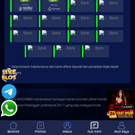
* Selama bank maintenance dan bank offline deposit dan penarikan tidak dapat
diproses
©2026 AYUCASINO menawarkan berbagai macam provider pilihan terbaik dan didukung
oleh Layanan Pelanggan profesional 24/7 yang siap melayani Anda.
Beranda
Promosi
Masuk
Hub. Kami
Akun Saya