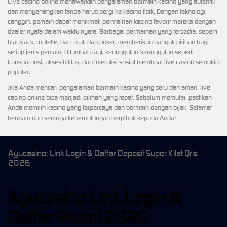
Live casino online menawarkan pengalaman bermain kasino yang autentik
dan menyenangkan tanpa harus pergi ke kasino fisik. Dengan teknologi
canggih, pemain dapat menikmati permainan kasino favorit mereka dengan
dealer nyata dalam waktu nyata. Berbagai permainan yang tersedia, seperti
blackjack, roulette, baccarat, dan poker, memberikan banyak pilihan bagi
setiap jenis pemain. Ditambah lagi, keunggulan-keunggulan seperti
transparansi, aksesibilitas, dan interaksi sosial membuat live casino semakin
populer.
Jika Anda mencari pengalaman bermain kasino yang seru dan aman, live
casino online bisa menjadi pilihan yang tepat. Sebelum memulai, pastikan
Anda memilih kasino yang terpercaya dan bermain dengan bijak. Selamat
bermain dan semoga keberuntungan berpihak kepada Anda!
Ayucasino: Link Login & Daftar Deposit Super Kilat Qris
2026
Ayucasino Link Login &
Daftar Resmi 2026