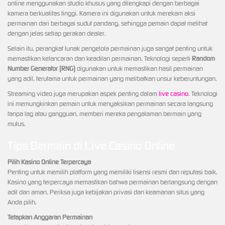
online menggunakan studio khusus yang dilengkapi dengan berbagai
kamera berkualitas tinggi. Kamera ini digunakan untuk merekam aksi
permainan dari berbagai sudut pandang, sehingga pemain dapat melihat
dengan jelas setiap gerakan dealer.
Selain itu, perangkat lunak pengelola permainan juga sangat penting untuk
memastikan kelancaran dan keadilan permainan. Teknologi seperti
Random
Number Generator (RNG)
digunakan untuk memastikan hasil permainan
yang adil, terutama untuk permainan yang melibatkan unsur keberuntungan.
Streaming video juga merupakan aspek penting dalam
live casino
. Teknologi
ini memungkinkan pemain untuk menyaksikan permainan secara langsung
tanpa lag atau gangguan, memberi mereka pengalaman bermain yang
mulus.
Tips Bermain di Live Casino Online
Pilih Kasino Online Terpercaya
Penting untuk memilih platform yang memiliki lisensi resmi dan reputasi baik.
Kasino yang terpercaya memastikan bahwa permainan berlangsung dengan
adil dan aman. Periksa juga kebijakan privasi dan keamanan situs yang
Anda pilih.
Tetapkan Anggaran Permainan