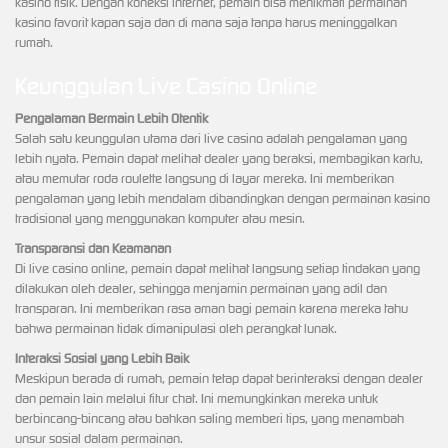
kasino fisik. Dengan koneksi internet, pemain bisa menikmati permainan
kasino favorit kapan saja dan di mana saja tanpa harus meninggalkan
rumah.
Keunggulan Live Casino Online
Pengalaman Bermain Lebih Otentik
Salah satu keunggulan utama dari live casino adalah pengalaman yang
lebih nyata. Pemain dapat melihat dealer yang beraksi, membagikan kartu,
atau memutar roda roulette langsung di layar mereka. Ini memberikan
pengalaman yang lebih mendalam dibandingkan dengan permainan kasino
tradisional yang menggunakan komputer atau mesin.
Transparansi dan Keamanan
Di live casino online, pemain dapat melihat langsung setiap tindakan yang
dilakukan oleh dealer, sehingga menjamin permainan yang adil dan
transparan. Ini memberikan rasa aman bagi pemain karena mereka tahu
bahwa permainan tidak dimanipulasi oleh perangkat lunak.
Interaksi Sosial yang Lebih Baik
Meskipun berada di rumah, pemain tetap dapat berinteraksi dengan dealer
dan pemain lain melalui fitur chat. Ini memungkinkan mereka untuk
berbincang-bincang atau bahkan saling memberi tips, yang menambah
unsur sosial dalam permainan.