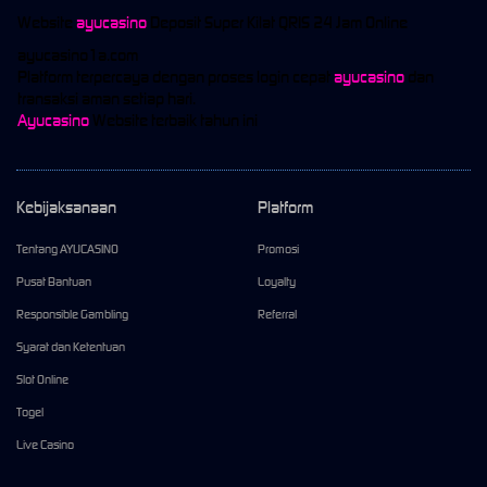
Website
ayucasino
Deposit Super Kilat QRIS 24 Jam Online
ayucasino1a.com
Platform terpercaya dengan proses login cepat
ayucasino
dan
transaksi aman setiap hari.
Ayucasino
Website terbaik tahun ini
Kebijaksanaan
Platform
Tentang AYUCASINO
Promosi
Pusat Bantuan
Loyalty
Responsible Gambling
Referral
Syarat dan Ketentuan
Slot Online
Togel
Live Casino