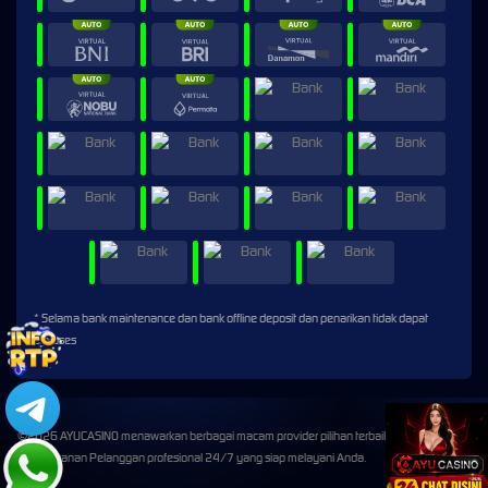
* Selama bank maintenance dan bank offline deposit dan penarikan tidak dapat
diproses
©2026 AYUCASINO menawarkan berbagai macam provider pilihan terbaik dan didukung
oleh Layanan Pelanggan profesional 24/7 yang siap melayani Anda.