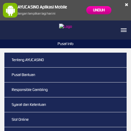
×
AYUCASINO Aplikasi Mobile
UNDUH
Jangan tampilkan lagi hari ini
Pusat Info
Tentang AYUCASINO
Pusat Bantuan
Responsible Gambling
Syarat dan Ketentuan
Slot Online