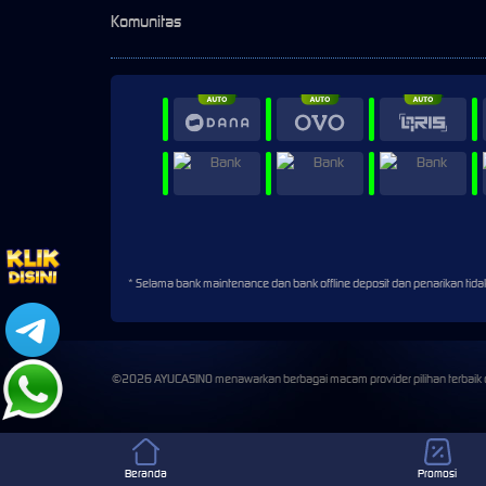
Komunitas
* Selama bank maintenance dan bank offline deposit dan penarikan tida
©2026 AYUCASINO menawarkan berbagai macam provider pilihan terbaik d
Beranda
Promosi