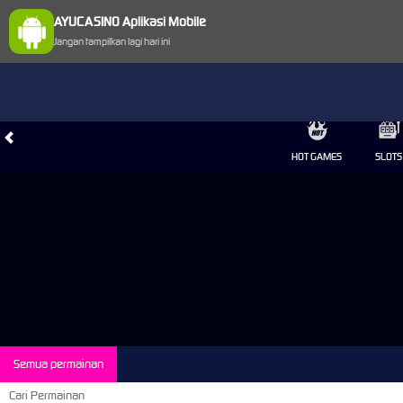
AYUCASINO Aplikasi Mobile
Jangan tampilkan lagi hari ini
Daftar
HOT GAMES
SLOTS
Semua permainan