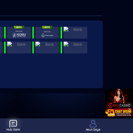
Hub. Kami
Akun Saya