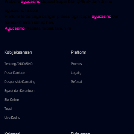
Website
ayucasino
Deposit Super Kilat QRIS 24 Jam Online
ayucasino1a.com
Platform terpercaya dengan proses login cepat
ayucasino
dan
transaksi aman setiap hari.
Ayucasino
Website terbaik tahun ini
Kebijaksanaan
Platform
Tentang AYUCASINO
Promosi
Pusat Bantuan
Loyalty
Responsible Gambling
Referral
Syarat dan Ketentuan
Slot Online
Togel
Live Casino
Kategori
Dukungan