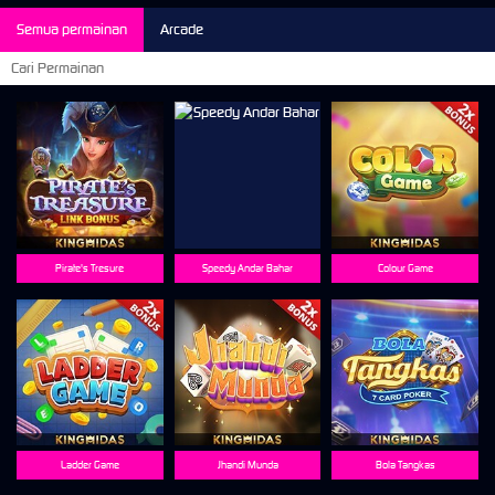
Semua permainan
Arcade
Pirate's Tresure
Speedy Andar Bahar
Colour Game
Ladder Game
Jhandi Munda
Bola Tangkas