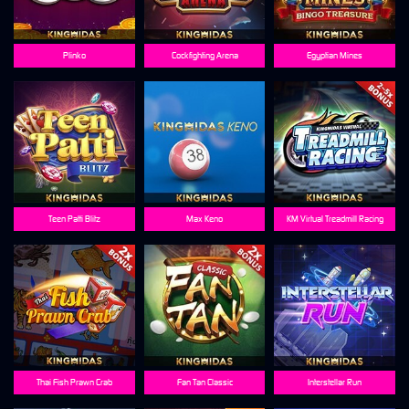
Plinko
Cockfighting Arena
Egyptian Mines
Teen Patti Blitz
Max Keno
KM Virtual Treadmill Racing
Thai Fish Prawn Crab
Fan Tan Classic
Interstellar Run