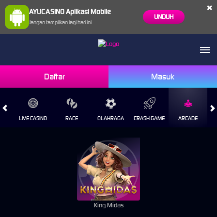
×
AYUCASINO Aplikasi Mobile
UNDUH
Jangan tampilkan lagi hari ini
Daftar
Masuk
S
LIVE CASINO
RACE
OLAHRAGA
CRASH GAME
ARCADE
King Midas